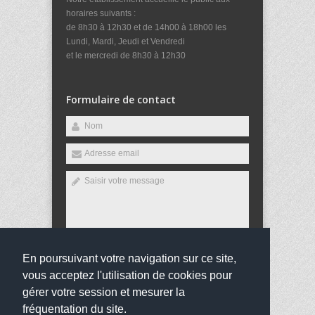
horaires suivants :
de 8h30 à 12h30 et de 14h00 à 18h00 les
Lundi, Mardi, Jeudi et Vendredi
et le mercredi de 8h30 à 12h30
Formulaire de contact
En poursuivant votre navigation sur ce site,
Envoyer
vous acceptez l'utilisation de cookies pour
gérer votre session et mesurer la
fréquentation du site.