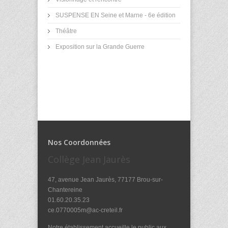
SUSPENSE EN Seine et Marne - 6e édition
Théâtre
Exposition sur la Grande Guerre
Nos Coordonnées
Collège Jean Jaurès
47, avenue Jean Jaurès, 77177 Brou-sur-
Chantereine
01.60.20.35.23
ce.0770005m@ac-creteil.fr
Notre établissement accueille le public aux