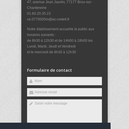
47, avenue Jean Jaurès, 77177 Brou-sur-
Chantereine
01.60.20.35.23
ce.0770005m@ac-creteil.fr
Notre établissement accueille le public aux
horaires suivants :
de 8h30 à 12h30 et de 14h00 à 18h00 les
Lundi, Mardi, Jeudi et Vendredi
et le mercredi de 8h30 à 12h30
Formulaire de contact