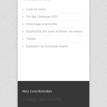
Carte de voeux
The Big Challenge 2025
Visionnage et rencontre
SUSPENSE EN Seine et Marne - 6e édition
Théâtre
Exposition sur la Grande Guerre
Nos Coordonnées
Collège Jean Jaurès