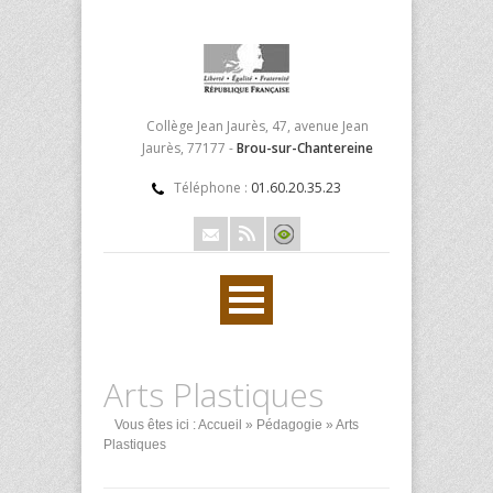
Collège Jean Jaurès, 47, avenue Jean
Jaurès, 77177 -
Brou-sur-Chantereine
Téléphone :
01.60.20.35.23
Arts Plastiques
Vous êtes ici :
Accueil
»
Pédagogie
» Arts
Plastiques