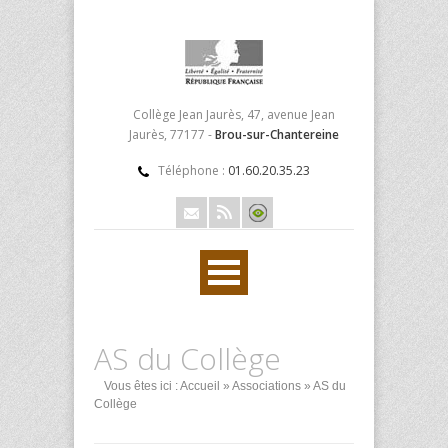
Collège Jean Jaurès, 47, avenue Jean
Jaurès, 77177 -
Brou-sur-Chantereine
Téléphone :
01.60.20.35.23
AS du Collège
Vous êtes ici :
Accueil
»
Associations
» AS du
Collège