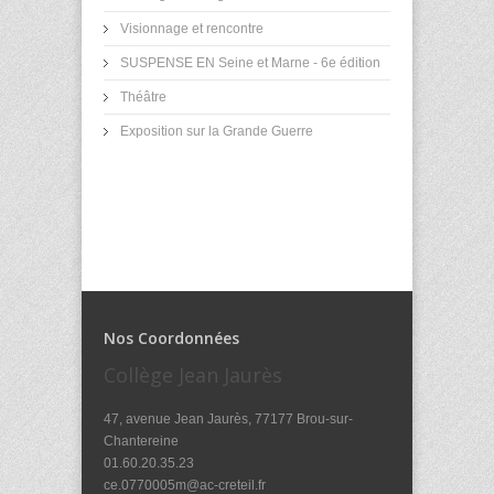
Visionnage et rencontre
SUSPENSE EN Seine et Marne - 6e édition
Théâtre
Exposition sur la Grande Guerre
Nos Coordonnées
Collège Jean Jaurès
47, avenue Jean Jaurès, 77177 Brou-sur-
Chantereine
01.60.20.35.23
ce.0770005m@ac-creteil.fr