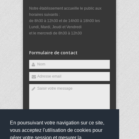
Notre établissement accueille le public aux
horaires suivants :
de 8h30 à 12h30 et de 14h00 à 18h00 les
Lundi, Mardi, Jeudi et Vendredi
et le mercredi de 8h30 à 12h30
Formulaire de contact
En poursuivant votre navigation sur ce site,
Envoyer
vous acceptez l'utilisation de cookies pour
gérer votre session et mesurer la