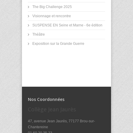
The Big Challenge 2025
Visionnage et rencontre
SUSPENSE EN Seine et Marne - 6e édition
Théâtre
Exposition sur la Grande Guerre
Nos Coordonnées
Collège Jean Jaurès
47, avenue Jean Jaurès, 77177 Brou-sur-
Chantereine