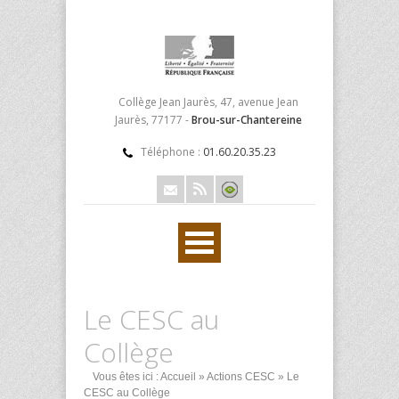
Collège Jean Jaurès, 47, avenue Jean
Jaurès, 77177 -
Brou-sur-Chantereine
Téléphone :
01.60.20.35.23
Le CESC au
Collège
Vous êtes ici :
Accueil
»
Actions CESC
» Le
CESC au Collège