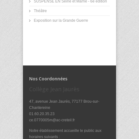
SUSPENSE EN Seine et Marne - 6e édition
Théâtre
Exposition sur la Grande Guerre
Nos Coordonnées
Collège Jean Jaurès
47, avenue Jean Jaurès, 77177 Brou-sur-
Chantereine
01.60.20.35.23
ce.0770005m@ac-creteil.fr
Notre établissement accueille le public aux
horaires suivants :