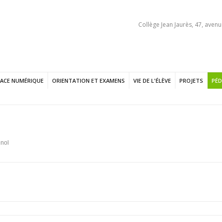
Collège Jean Jaurès, 47, avenu
PACE NUMÉRIQUE
ORIENTATION ET EXAMENS
VIE DE L'ÉLÈVE
PROJETS
PÉD
nol