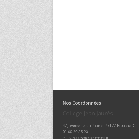
Nos Coordonnées
Collège Jean Jaurès
47, avenue Jean Jaurès, 77177 Brou-sur-Ch
01.60.20.35.23
ce.0770005m@ac-creteil.fr