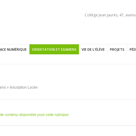
Collège Jean Jaurès, 47, avenu
PACE NUMÉRIQUE
ORIENTATION ET EXAMENS
VIE DE L'ÉLÈVE
PROJETS
PÉD
mens
» Inscription Lycée
s de contenu disponible pour cette rubrique.