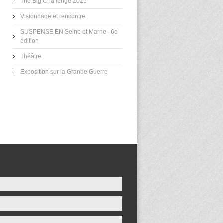
The Big Challenge 2025
Visionnage et rencontre
SUSPENSE EN Seine et Marne - 6e
édition
Théâtre
Exposition sur la Grande Guerre