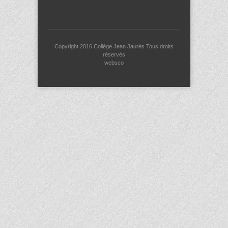
Copyright 2016
Collège Jean Jaurès
Tous droits
réservés
websco