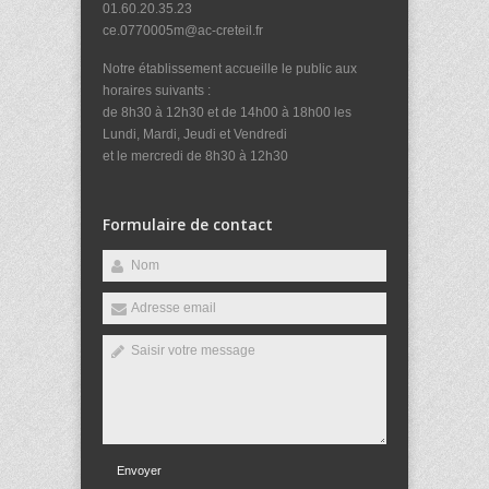
01.60.20.35.23
ce.0770005m@ac-creteil.fr
Notre établissement accueille le public aux
horaires suivants :
de 8h30 à 12h30 et de 14h00 à 18h00 les
Lundi, Mardi, Jeudi et Vendredi
et le mercredi de 8h30 à 12h30
Formulaire de contact
Envoyer