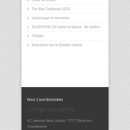
Carte de voeux
The Big Challenge 2025
Visionnage et rencontre
SUSPENSE EN Seine et Marne - 6e édition
Théâtre
Exposition sur la Grande Guerre
Nos Coordonnées
Collège Jean Jaurès
47, avenue Jean Jaurès, 77177 Brou-sur-
Chantereine