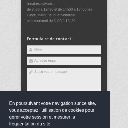
horaires suivants :
de 8h30 à 12h30 et de 14h00 à 18h00 les
Lundi, Mardi, Jeudi et Vendredi
et le mercredi de 8h30 à 12h30
Formulaire de contact
En poursuivant votre navigation sur ce site,
Envoyer
vous acceptez l'utilisation de cookies pour
gérer votre session et mesurer la
fréquentation du site.