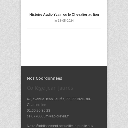
Histoire Audio Yvain ou le Chevalier au lion
le 13-05-2024
Nos Coordonnées
Collège Jean Jaurès
47, avenue Jean Jaurès, 77177 Brou-sur-
Chantereine
01.60.20.35.23
ce.0770005m@ac-creteil.fr
Notre établissement accueille le public aux