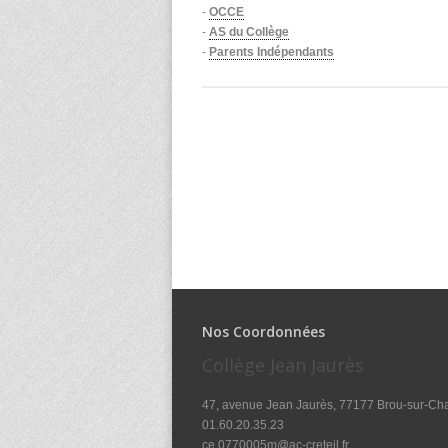
-
OCCE
-
AS du Collège
-
Parents Indépendants
Nos Coordonnées
Collège Jean Jaurès
47, avenue Jean Jaurès, 77177 Brou-sur-Ch
01.60.20.35.23
ce.0770005m@ac-creteil.fr