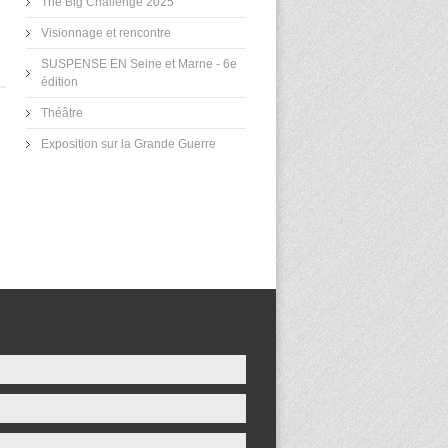
The Big Challenge 2025
Visionnage et rencontre
SUSPENSE EN Seine et Marne - 6e
édition
Théâtre
Exposition sur la Grande Guerre