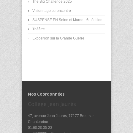
The Big Challenge 2025
Visionnage et rencontre
SUSPENSE EN Seine et Marne - 6e édition
Théâtre
Exposition sur la Grande Guerre
Nos Coordonnées
Collège Jean Jaurès
47, avenue Jean Jaurès, 77177 Brou-sur-
Chantereine
01.60.20.35.23