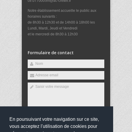
ce.0770005m@ac-creteil.fr
Notre établissement accueille le public aux
horaires suivants :
de 8h30 à 12h30 et de 14h00 à 18h00 les
Lundi, Mardi, Jeudi et Vendredi
et le mercredi de 8h30 à 12h30
Formulaire de contact
En poursuivant votre navigation sur ce site,
Envoyer
vous acceptez l'utilisation de cookies pour