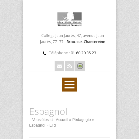
Collège Jean Jaurès, 47, avenue Jean
Jaurès, 77177 -
Brou-sur-Chantereine
Téléphone :
01.60.20.35.23
Espagnol
Vous êtes ici :
Accueil
»
Pédagogie
»
Espagnol
» El d