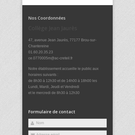
Nos Coordonnées
Collège Jean Jaurès
47, avenue Jean Jaurès, 77177 Brou-sur-
Chantereine
01.60.20.35.23
ce.0770005m@ac-creteil.fr
Notre établissement accueille le public aux
horaires suivants :
de 8h30 à 12h30 et de 14h00 à 18h00 les
Lundi, Mardi, Jeudi et Vendredi
et le mercredi de 8h30 à 12h30
Formulaire de contact